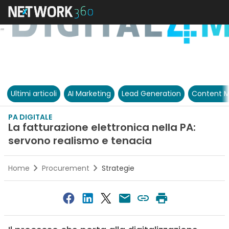
Ultimi articoli
AI Marketing
Lead Generation
Content M
PA DIGITALE
La fatturazione elettronica nella PA:
servono realismo e tenacia
Home
Procurement
Strategie