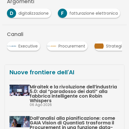
Argomenti
F
P
italizzazione
fatturazione elettronica
PA
Canali
Procurement
Strategie
Supply Cha
Nuove frontiere dell'AI
Miraitek e la rivoluzione dell’industria
5.0: dal “paradosso dei dati” alla
fabbrica intelligente con Robin
Whispers
06 Ago 2026
Dall’analisi alla pianificazione: come
GAIA Vision di QuantiaS trasforma il
Procurement in una funzione data-