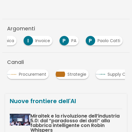
Argomenti
I
P
P
tronica
Invoice
PA
Paolo Catti
Canali
Strategie
Supply Chain
Supply Chai
Nuove frontiere dell'AI
Miraitek e la rivoluzione dell’industria
5.0: dal “paradosso dei dati” alla
fabbrica intelligente con Robin
Whispers