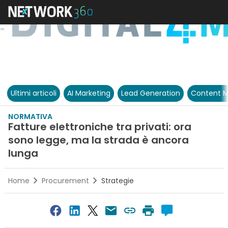
Ultimi articoli
AI Marketing
Lead Generation
Content M
NORMATIVA
Fatture elettroniche tra privati: ora
sono legge, ma la strada è ancora
lunga
Home
Procurement
Strategie