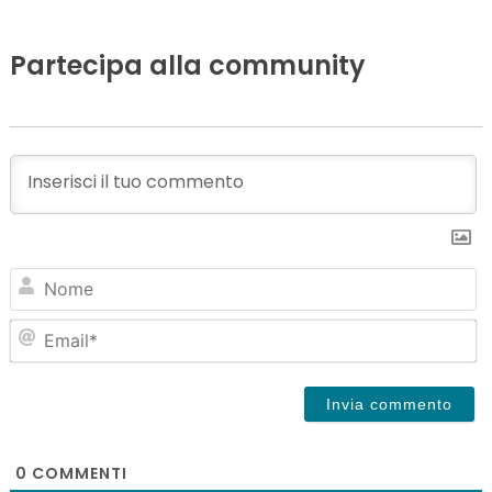
Partecipa alla community
N
Em
0
COMMENTI