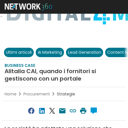
Ultimi articoli
AI Marketing
Lead Generation
Content M
BUSINESS CASE
Alitalia CAI, quando i fornitori si
gestiscono con un portale
Home
Procurement
Strategie