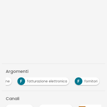
Argomenti
F
F
'ordine
fatturazione elettronica
fornitori
Canali