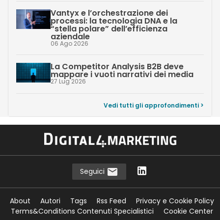
Vantyx e l’orchestrazione dei
processi: la tecnologia DNA e la
“stella polare” dell’efficienza
aziendale
06 Ago 2026
La Competitor Analysis B2B deve
mappare i vuoti narrativi dei media
27 Lug 2026
Vedi tutti gli approfondimenti >
Seguici
About
Autori
Tags
Rss Feed
Privacy e Cookie Policy
Terms&Conditions Contenuti Specialistici
Cookie Center