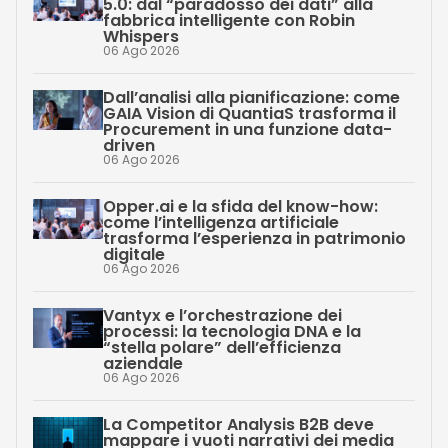
5.0: dal “paradosso dei dati” alla
fabbrica intelligente con Robin
Whispers
06 Ago 2026
Dall’analisi alla pianificazione: come
GAIA Vision di QuantiaS trasforma il
Procurement in una funzione data-
driven
06 Ago 2026
Opper.ai e la sfida del know-how:
come l’intelligenza artificiale
trasforma l’esperienza in patrimonio
digitale
06 Ago 2026
Vantyx e l’orchestrazione dei
processi: la tecnologia DNA e la
“stella polare” dell’efficienza
aziendale
06 Ago 2026
La Competitor Analysis B2B deve
mappare i vuoti narrativi dei media