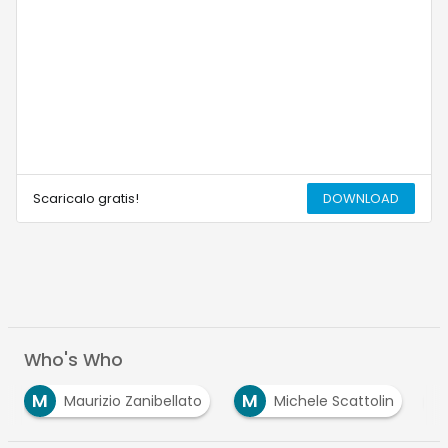
Scaricalo gratis!
DOWNLOAD
Who's Who
M
S
bellato
Michele Scattolin
Sabrina Berton