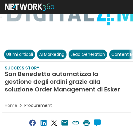
Ultimi articoli
AI Marketing
Lead Generation
Content M
SUCCESS STORY
San Benedetto automatizza la
gestione degli ordini grazie alla
soluzione Order Management di Esker
Home
Procurement