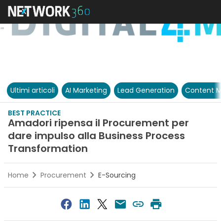
Ultimi articoli
AI Marketing
Lead Generation
Content M
BEST PRACTICE
Amadori ripensa il Procurement per
dare impulso alla Business Process
Transformation
Home
Procurement
E-Sourcing