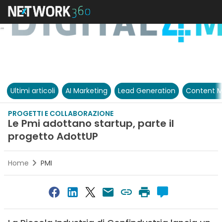
Ultimi articoli
AI Marketing
Lead Generation
Content M
PROGETTI E COLLABORAZIONE
Le Pmi adottano startup, parte il
progetto AdottUP
Home
PMI