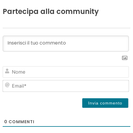
Partecipa alla community
N
Em
0
COMMENTI