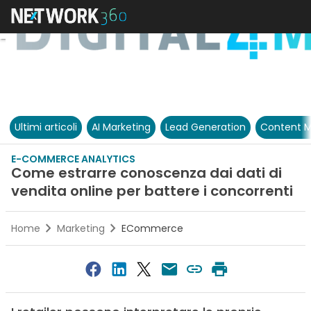
Ultimi articoli
AI Marketing
Lead Generation
Content M
E-COMMERCE ANALYTICS
Come estrarre conoscenza dai dati di
vendita online per battere i concorrenti
Home
Marketing
ECommerce