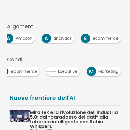
Argomenti
A
A
E
Amazon
analytics
ecommerce
Canali
M
eCommerce
Executive
Marketing
Nuove frontiere dell'AI
Miraitek e la rivoluzione dell’industria
5.0: dal “paradosso dei dati” alla
fabbrica intelligente con Robin
Whispers