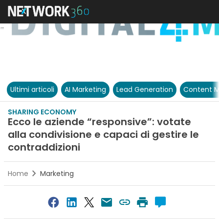
Ultimi articoli
AI Marketing
Lead Generation
Content M
SHARING ECONOMY
Ecco le aziende “responsive”: votate
alla condivisione e capaci di gestire le
contraddizioni
Home
Marketing