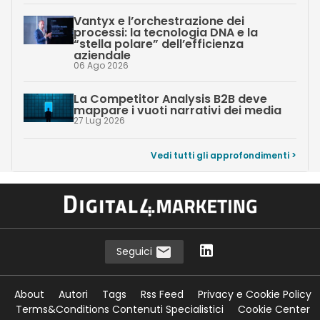
Vantyx e l’orchestrazione dei
processi: la tecnologia DNA e la
“stella polare” dell’efficienza
aziendale
06 Ago 2026
La Competitor Analysis B2B deve
mappare i vuoti narrativi dei media
27 Lug 2026
Vedi tutti gli approfondimenti >
Seguici
About
Autori
Tags
Rss Feed
Privacy e Cookie Policy
Terms&Conditions Contenuti Specialistici
Cookie Center