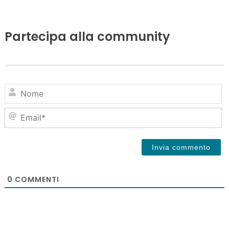
Partecipa alla community
N
Em
0
COMMENTI