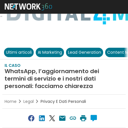
Ultimi articoli
AI Marketing
Lead Generation
Content M
IL CASO
WhatsApp, l’aggiornamento dei
termini di servizio e i nostri dati
personali: facciamo chiarezza
Home
Legal
Privacy E Dati Personali