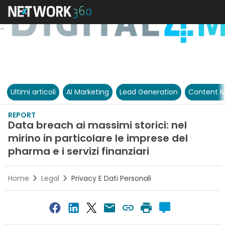
Ultimi articoli
AI Marketing
Lead Generation
Content M
REPORT
Data breach ai massimi storici: nel
mirino in particolare le imprese del
pharma e i servizi finanziari
Home
Legal
Privacy E Dati Personali