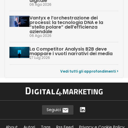
digitale
06 Ago 2026
Vantyx e l’orchestrazione dei
processi: la tecnologia DNA e la
“stella polare” dell’efficienza
aziendale
06 Ago 2026
La Competitor Analysis B2B deve
mappare i vuoti narrativi dei media
27 Lug 2026
Vedi tutti gli approfondimenti >
Seguici
About
Autori
Tags
Rss Feed
Privacy e Cookie Policy