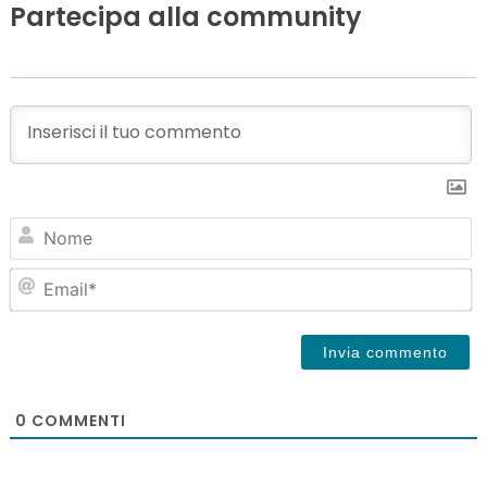
Partecipa alla community
N
Em
0
COMMENTI