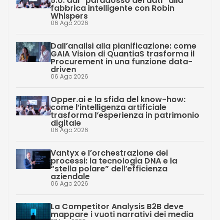
5.0: dal “paradosso dei dati” alla
fabbrica intelligente con Robin
Whispers
06 Ago 2026
Dall’analisi alla pianificazione: come
GAIA Vision di QuantiaS trasforma il
Procurement in una funzione data-
driven
06 Ago 2026
Opper.ai e la sfida del know-how:
come l’intelligenza artificiale
trasforma l’esperienza in patrimonio
digitale
06 Ago 2026
Vantyx e l’orchestrazione dei
processi: la tecnologia DNA e la
“stella polare” dell’efficienza
aziendale
06 Ago 2026
La Competitor Analysis B2B deve
mappare i vuoti narrativi dei media