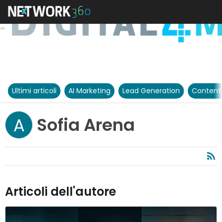
Ultimi articoli
AI Marketing
Lead Generation
Content
Sofia Arena
A
Articoli dell'autore