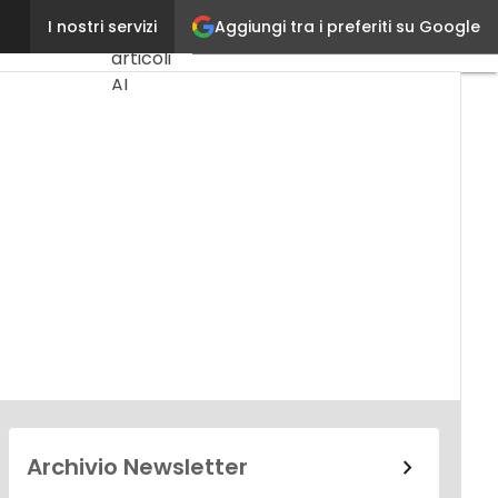
Aggiungi tra i preferiti su Google
Sirra Arnoldi
I nostri servizi
Ultimi
articoli
AI
Marketing
Lead
Generation
Content
Marketing
Martech
&
Salestech
Archivio Newsletter