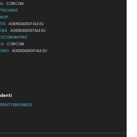
IA
CORCOM
PTECH360
AILUP
ITÀ
AGENDADIGITALE.EU
UOLA
AGENDADIGITALE.EU
CECONOMY360
CO
CORCOM
ISMO
AGENDADIGITALE.EU
denti
VERSITY2BUSINESS