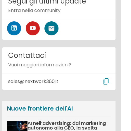
Segui gli ultimi update
Entra nella community
Contattaci
Vuoi maggiori informazioni?
content_copy
sales@nextwork360.it
Nuove frontiere dell'AI
AI nell’advertising: dal marketing
autonomo alla GEO, la svolta