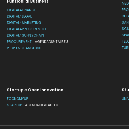
Funzioni di Business
MED
PRO
DIGITAL4FINANCE
RET
DIGITAL4LEGAL
SAN
DIGITAL4MARKETING
SC
DIGITAL4PROCUREMENT
SPA
DIGITAL4SUPPLYCHAIN
TEL
PROCUREMENT
AGENDADIGITALE.EU
TUR
PEOPLE&CHANGE360
Startup e Open Innovation
Stu
ECONOMYUP
UNI
STARTUP
AGENDADIGITALE.EU