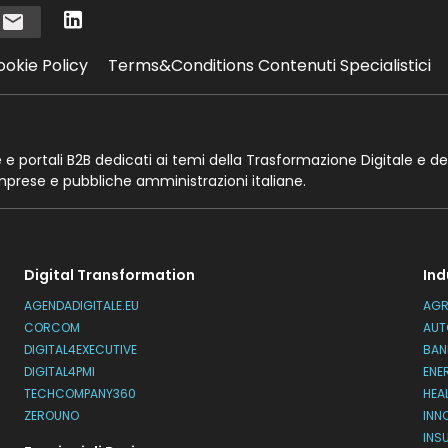
i
ookie Policy
Terms&Conditions Contenuti Specialistici
te e portali B2B dedicati ai temi della Trasformazione Digitale e de
imprese e pubbliche amministrazioni italiane.
Digital Transformation
Ind
AGENDADIGITALE.EU
AGR
CORCOM
AUT
DIGITAL4EXECUTIVE
BAN
DIGITAL4PMI
ENE
TECHCOMPANY360
HEA
ZEROUNO
INN
INS