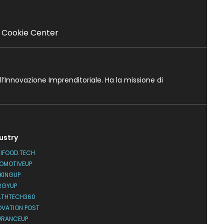
Cookie Center
ll’Innovazione Imprenditoriale. Ha la missione di
ustry
IFOOD.TECH
OMOTIVEUP
KINGUP
RGYUP
LTHTECH360
OVATION POST
URANCEUP