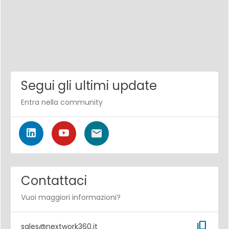
Segui gli ultimi update
Entra nella community
Contattaci
Vuoi maggiori informazioni?
content_copy
sales@nextwork360.it