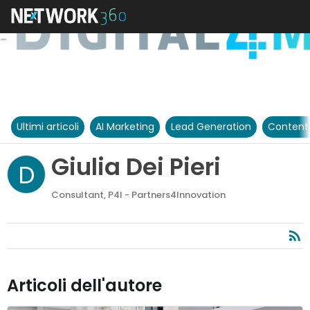
Ultimi articoli
AI Marketing
Lead Generation
Content
Giulia Dei Pieri
D
Consultant, P4I - Partners4Innovation
Articoli dell'autore