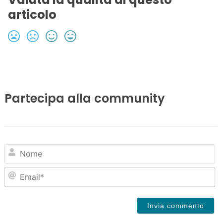
articolo
Partecipa alla community
N
Em