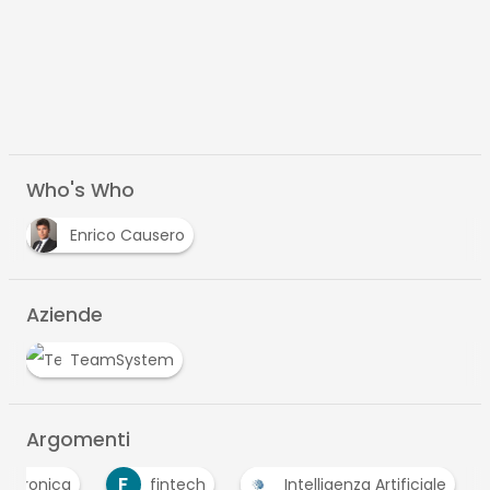
Who's Who
Enrico Causero
Aziende
TeamSystem
Argomenti
F
lettronica
fintech
Intelligenza Artificiale