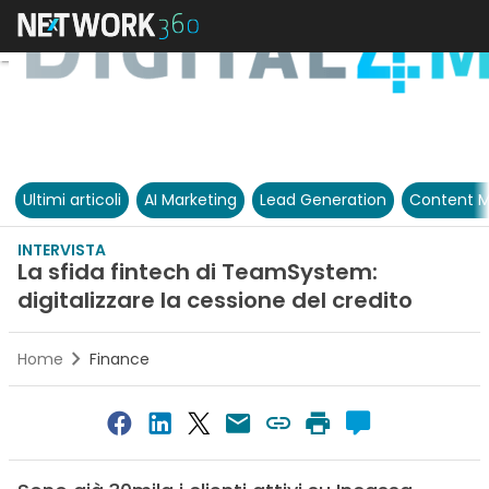
Ultimi articoli
AI Marketing
Lead Generation
Content M
INTERVISTA
La sfida fintech di TeamSystem:
digitalizzare la cessione del credito
Home
Finance