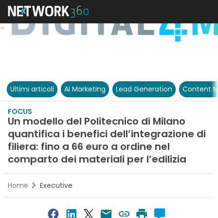
Ultimi articoli
AI Marketing
Lead Generation
Content M
FOCUS
Un modello del Politecnico di Milano
quantifica i benefici dell’integrazione di
filiera: fino a 66 euro a ordine nel
comparto dei materiali per l’edilizia
Home
Executive