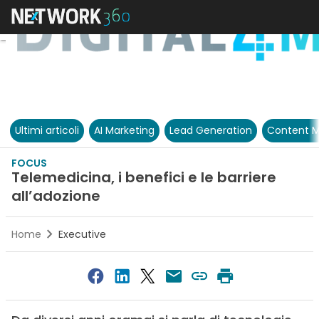
Ultimi articoli
AI Marketing
Lead Generation
Content M
FOCUS
Telemedicina, i benefici e le barriere
all’adozione
Home
Executive