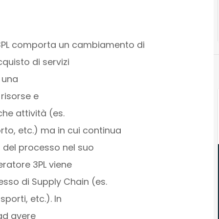
 3PL comporta un cambiamento di
quisto di servizi
a una
 risorse e
e attività (es.
to, etc.) ma in cui continua
o del processo nel suo
eratore 3PL viene
esso di Supply Chain (es.
porti, etc.). In
 ad avere