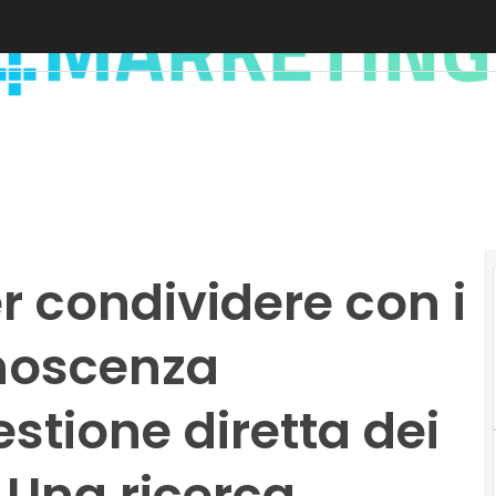
r condividere con i
onoscenza
stione diretta dei
. Una ricerca