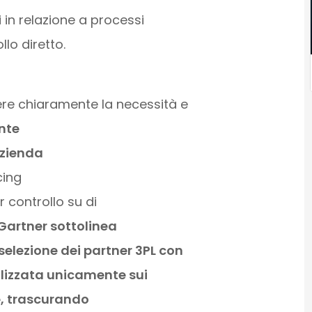
i in relazione a processi
llo diretto.
re chiaramente la necessità e
nte
azienda
cing
r controllo su di
Gartner sottolinea
selezione dei partner 3PL con
alizzata unicamente sui
rce, trascurando