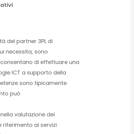
lativi
à del partner 3PL di
cui necessita, sono
 consentano di effettuare una
ogie ICT a supporto della
mpetenze sono tipicamente
anto può
e
 nella valutazione dei
 riferimento ai servizi