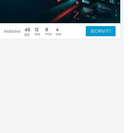
46
12
8
3
ISCRIVITI
Inizia tra