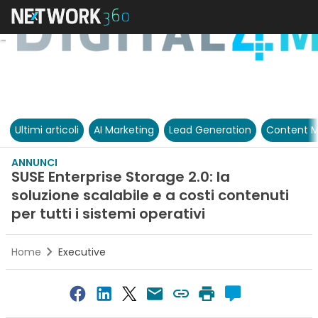
Ultimi articoli
AI Marketing
Lead Generation
Content M
ANNUNCI
SUSE Enterprise Storage 2.0: la
soluzione scalabile e a costi contenuti
per tutti i sistemi operativi
Home
Executive