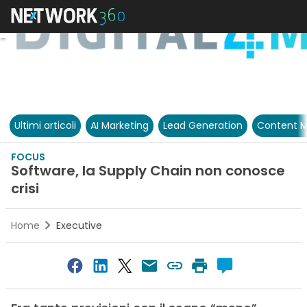
Ultimi articoli
AI Marketing
Lead Generation
Content M
FOCUS
Software, la Supply Chain non conosce
crisi
Home
Executive