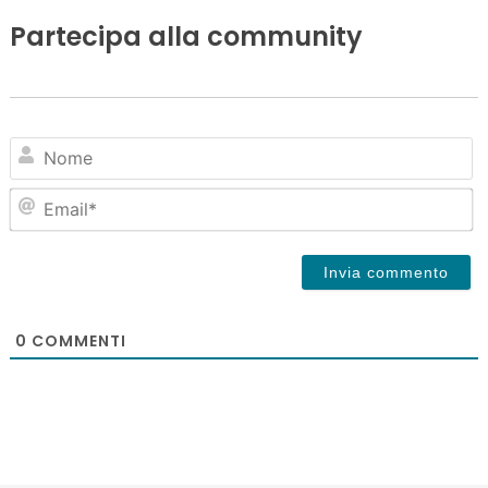
Partecipa alla community
N
Em
0
COMMENTI