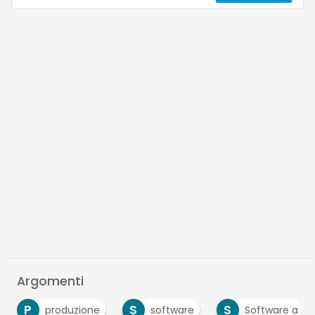
Argomenti
P
S
S
produzione
software
Software as a 