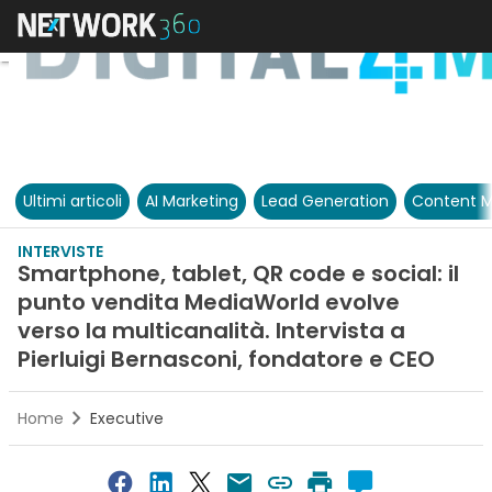
Ultimi articoli
AI Marketing
Lead Generation
Content M
INTERVISTE
Smartphone, tablet, QR code e social: il
punto vendita MediaWorld evolve
verso la multicanalità. Intervista a
Pierluigi Bernasconi, fondatore e CEO
Home
Executive