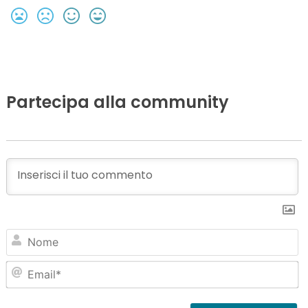
Partecipa alla community
N
Em