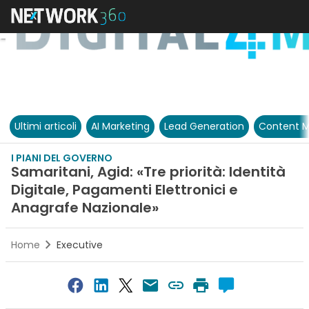
Ultimi articoli
AI Marketing
Lead Generation
Content M
I PIANI DEL GOVERNO
Samaritani, Agid: «Tre priorità: Identità
Digitale, Pagamenti Elettronici e
Anagrafe Nazionale»
Home
Executive