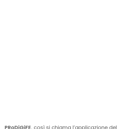
PRoDiGiFE
, così si chiama l’applicazione del