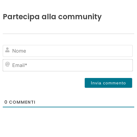
Partecipa alla community
N
Em
0
COMMENTI