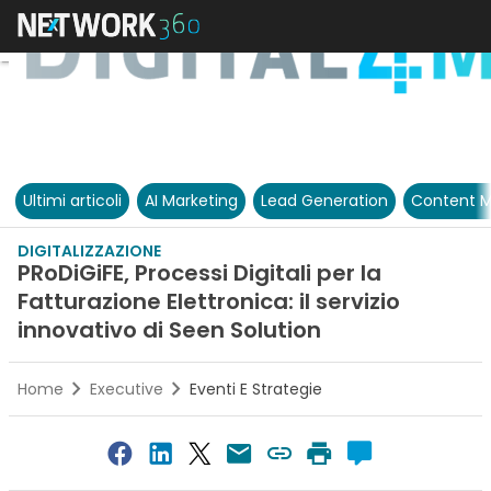
Ultimi articoli
AI Marketing
Lead Generation
Content M
DIGITALIZZAZIONE
PRoDiGiFE, Processi Digitali per la
Fatturazione Elettronica: il servizio
innovativo di Seen Solution
Home
Executive
Eventi E Strategie