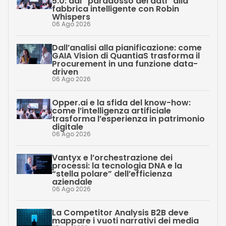
5.0: dal “paradosso dei dati” alla
fabbrica intelligente con Robin
Whispers
06 Ago 2026
Dall’analisi alla pianificazione: come
GAIA Vision di QuantiaS trasforma il
Procurement in una funzione data-
driven
06 Ago 2026
Opper.ai e la sfida del know-how:
come l’intelligenza artificiale
trasforma l’esperienza in patrimonio
digitale
06 Ago 2026
Vantyx e l’orchestrazione dei
processi: la tecnologia DNA e la
“stella polare” dell’efficienza
aziendale
06 Ago 2026
La Competitor Analysis B2B deve
mappare i vuoti narrativi dei media