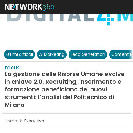
Ultimi articoli
AI Marketing
Lead Generation
Content M
FOCUS
La gestione delle Risorse Umane evolve
in chiave 2.0. Recruiting, inserimento e
formazione beneficiano dei nuovi
strumenti: l’analisi del Politecnico di
Milano
Home
Executive