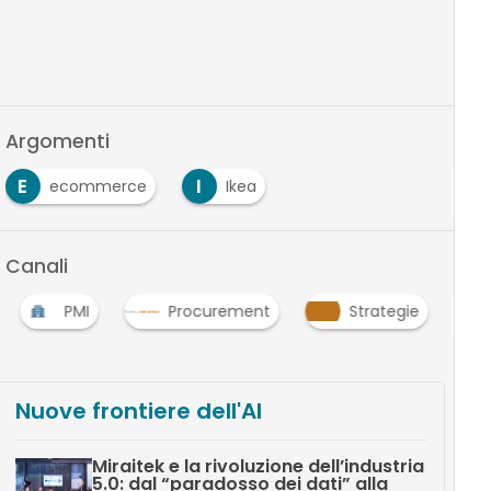
Argomenti
E
I
ecommerce
Ikea
Canali
PMI
Procurement
Strategie
Nuove frontiere dell'AI
Miraitek e la rivoluzione dell’industria
5.0: dal “paradosso dei dati” alla