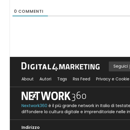
0
COMMENTI
Seguici
About
Autori
Tags
Rss Feed
Privacy e Cookie
Nextwork360
è il più grande network in Italia di testa
diffondere la cultura digitale e imprenditoriale nelle 
Indirizzo