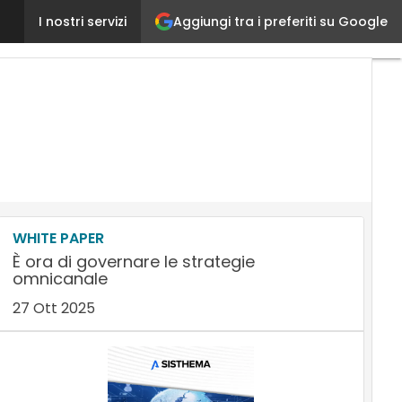
Aggiungi tra i preferiti su Google
L’eCommerce di Ikea, un successo
I nostri servizi
Ultimi
articoli
AI
Marketing
Lead
Generation
Content
Marketing
Martech
&
Salestech
WHITE PAPER
È ora di governare le strategie
omnicanale
27 Ott 2025