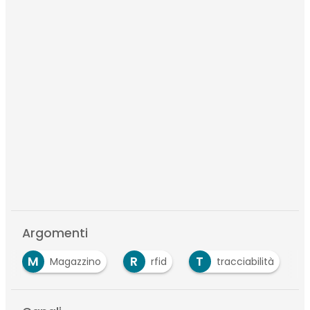
Argomenti
M
R
T
Magazzino
rfid
tracciabilità
…