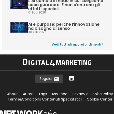
L’AI cambia il modo in cui scegliamo
cosa guardare. E non c’entrano gli
effetti speciali
01 Lug 2026
AI e purpose: perché l’innovazione
ha bisogno di senso
30 Giu 2026
Vedi tutti gli approfondimenti >
Seguici
About
Autori
Tags
Rss Feed
Privacy e Cookie Policy
Terms&Conditions Contenuti Specialistici
Cookie Center