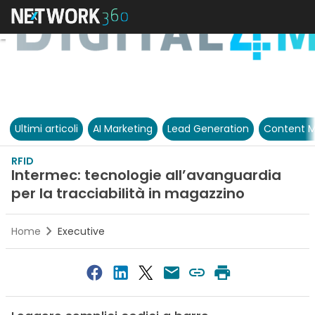
Ultimi articoli
AI Marketing
Lead Generation
Content M
RFID
Intermec: tecnologie all’avanguardia
per la tracciabilità in magazzino
Home
Executive