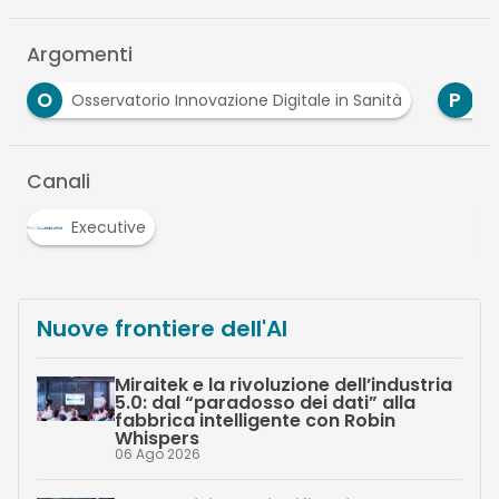
Argomenti
P
R
S
nità
Politecnico
regioni
sanità
…
Canali
Executive
Nuove frontiere dell'AI
Miraitek e la rivoluzione dell’industria
5.0: dal “paradosso dei dati” alla
fabbrica intelligente con Robin
Whispers
06 Ago 2026