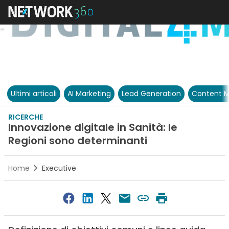
Ultimi articoli
AI Marketing
Lead Generation
Content M
RICERCHE
Innovazione digitale in Sanità: le
Regioni sono determinanti
Home
Executive