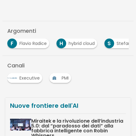
Argomenti
F
H
S
Flavio Radice
hybrid cloud
Stefano Ma
Canali
Executive
PMI
…
Nuove frontiere dell'AI
Miraitek e la rivoluzione dell’industria
5.0: dal “paradosso dei dati” alla
fabbrica intelligente con Robin
Whispers