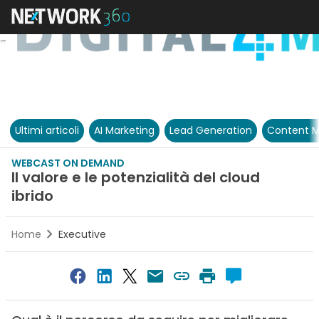
Ultimi articoli
AI Marketing
Lead Generation
Content M
WEBCAST ON DEMAND
Il valore e le potenzialità del cloud
ibrido
Home
Executive