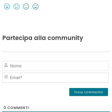
Partecipa alla community
N
Em
0
COMMENTI