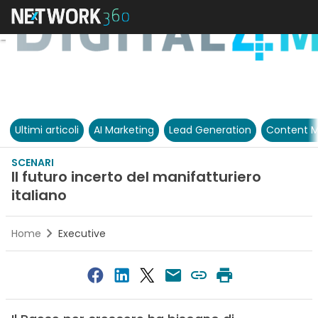
Ultimi articoli
AI Marketing
Lead Generation
Content M
SCENARI
Il futuro incerto del manifatturiero
italiano
Home
Executive