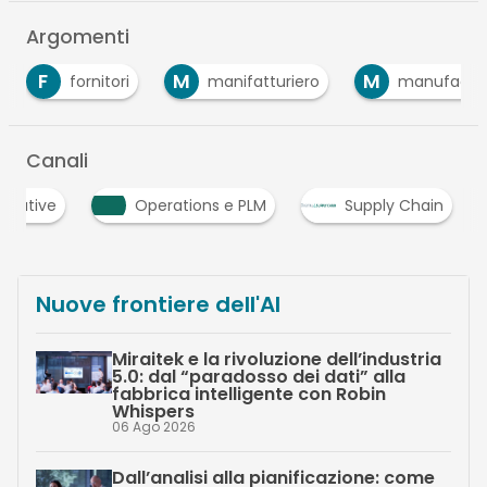
Argomenti
F
M
M
fornitori
manifatturiero
manufacturing
Canali
ecutive
Operations e PLM
Supply Chain
Nuove frontiere dell'AI
Miraitek e la rivoluzione dell’industria
5.0: dal “paradosso dei dati” alla
fabbrica intelligente con Robin
Whispers
06 Ago 2026
Dall’analisi alla pianificazione: come