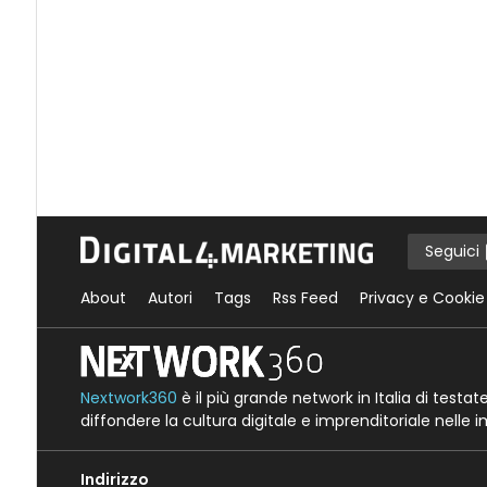
Seguici
About
Autori
Tags
Rss Feed
Privacy e Cookie
Nextwork360
è il più grande network in Italia di testa
diffondere la cultura digitale e imprenditoriale nelle 
Indirizzo