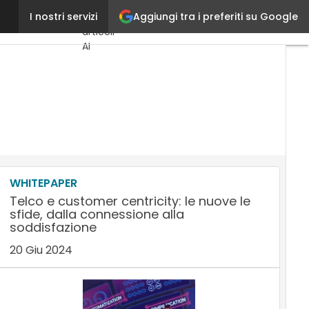
Aggiungi tra i preferiti su Google
Gianluca Baini
I nostri servizi
Ultimi
articoli
AI
Marketing
Lead
Generation
Content
Marketing
Martech
&
Salestech
WHITEPAPER
Telco e customer centricity: le nuove le
sfide, dalla connessione alla
soddisfazione
20 Giu 2024