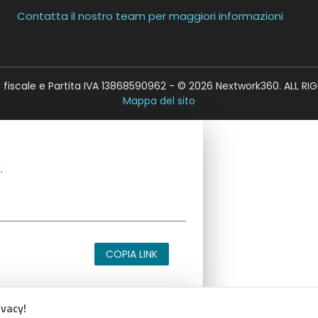
Contatta il nostro team per maggiori informazioni
fiscale e Partita IVA 13868590962 - © 2026 Nextwork360. ALL RI
Mappa del sito
.
COPIA LINK
ivacy!