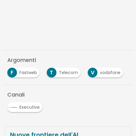
Argomenti
F
T
V
Fastweb
Telecom
vodafone
Canali
Executive
Nuove frontiere dell'AI