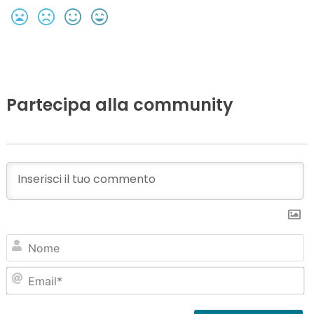
Partecipa alla community
N
Em