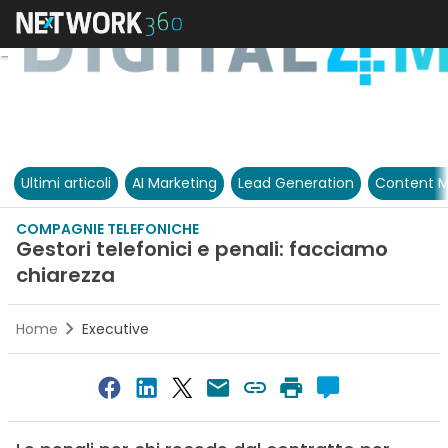
Ultimi articoli
AI Marketing
Lead Generation
Content M
COMPAGNIE TELEFONICHE
Gestori telefonici e penali: facciamo
chiarezza
Home
Executive