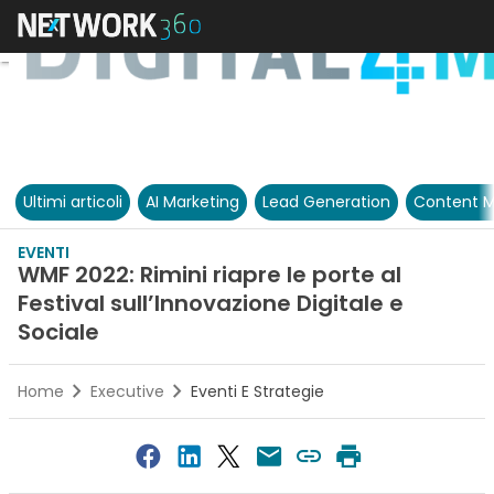
Ultimi articoli
AI Marketing
Lead Generation
Content M
EVENTI
WMF 2022: Rimini riapre le porte al
Festival sull’Innovazione Digitale e
Sociale
Home
Executive
Eventi E Strategie