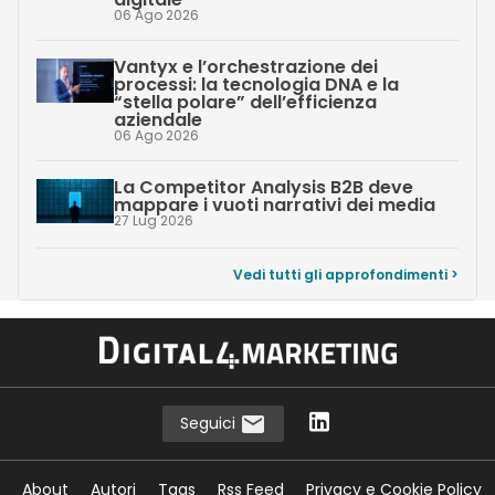
06 Ago 2026
Vantyx e l’orchestrazione dei
processi: la tecnologia DNA e la
“stella polare” dell’efficienza
aziendale
06 Ago 2026
La Competitor Analysis B2B deve
mappare i vuoti narrativi dei media
27 Lug 2026
Vedi tutti gli approfondimenti >
Seguici
About
Autori
Tags
Rss Feed
Privacy e Cookie Policy