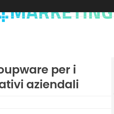
roupware per i
tivi aziendali