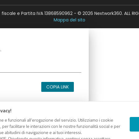
fiscale e Partita IVA 13868590962 - © 2026 Nextwork360. ALL RI
Mappa del sito
.
COPIA LINK
ivacy!
e e funzionali all’erogazione del servizio. Utilizziamo i cookie
.
er facilitare le interazioni con le nostre funzionalità social e per
e abitudini di navigazione e ai tuoi interessi.
KIE. Chiudendo questa informativa, continui senza accettare.