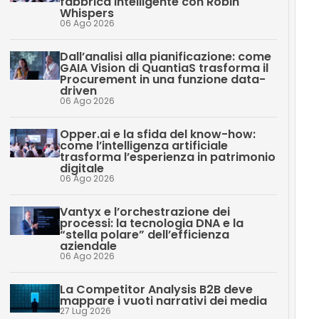
fabbrica intelligente con Robin
Whispers
06 Ago 2026
Dall’analisi alla pianificazione: come
GAIA Vision di QuantiaS trasforma il
Procurement in una funzione data-
driven
06 Ago 2026
Opper.ai e la sfida del know-how:
come l’intelligenza artificiale
trasforma l’esperienza in patrimonio
digitale
06 Ago 2026
Vantyx e l’orchestrazione dei
processi: la tecnologia DNA e la
“stella polare” dell’efficienza
aziendale
06 Ago 2026
La Competitor Analysis B2B deve
mappare i vuoti narrativi dei media
27 Lug 2026