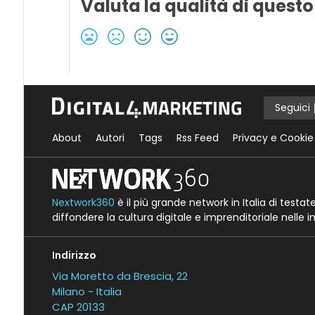
Valuta la qualità di questo
Seguici
About
Autori
Tags
Rss Feed
Privacy e Cookie
Nextwork360
è il più grande network in Italia di testa
diffondere la cultura digitale e imprenditoriale nelle 
Indirizzo
Via Moretto da Brescia, 22
Milano - Italia
CAP 20133