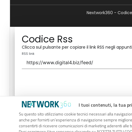
Nextwork360 - Codice 
Codice Rss
Clicca sul pulsante per copiare il link RSS negli appunti
RSS link
I tuoi contenuti, la tua pr
Codice Rss
Su questo sito utilizziamo cookie tecnici necessari alla navigazion
Clicca sul pulsante per copiare il link RSS negli appunti
anche per fornirti un’esperienza di navigazione sempre migliore, p
RSS link
consentirti di ricevere comunicazioni di marketing aderenti alle tu
Puoi esprimere il tuo consenso cliccando su ACCETTA TUTTI I COO