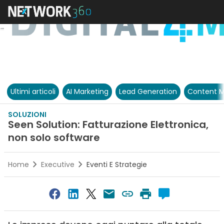
Ultimi articoli
AI Marketing
Lead Generation
Content M
SOLUZIONI
Seen Solution: Fatturazione Elettronica,
non solo software
Home
Executive
Eventi E Strategie