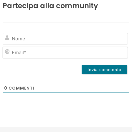
Partecipa alla community
N
Em
0
COMMENTI