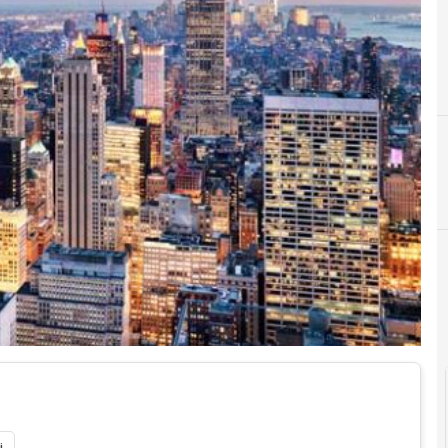
F
FINCONS GROUP
i