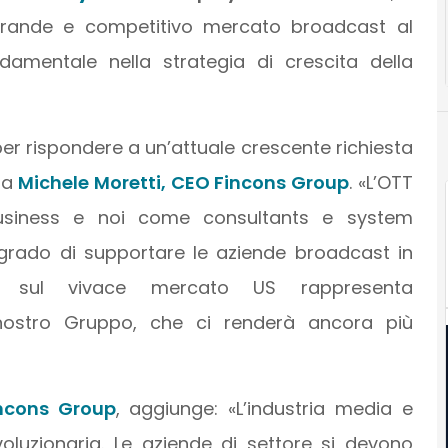
ù grande e competitivo mercato broadcast al
mentale nella strategia di crescita della
er rispondere a un’attuale crescente richiesta
ara
Michele Moretti, CEO Fincons Group
. «L’OTT
business e noi come consultants e system
grado di supportare le aziende broadcast in
one sul vivace mercato US rappresenta
 nostro Gruppo, che ci renderà ancora più
incons Group
, aggiunge: «L’industria media e
oluzionaria. Le aziende di settore si devono