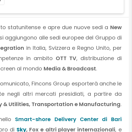
to statunitense e apre due nuove sedi a
New
ci si aggiungono alle sedi europee del Gruppo di
tegration
in Italia, Svizzera e Regno Unito, per
ompetenze in ambito
OTT TV
, distribuzione di
i-screen al mondo
Media & Broadcast
.
omunicato, Fincons Group esporterà anche le
 negli altri mercati presidiati, a partire da
y & Utilities, Transportation e Manufacturing
.
 nello
Smart-shore Delivery Center di Bari
ibro di
Sky
, Fox e altri player internazionali
, e