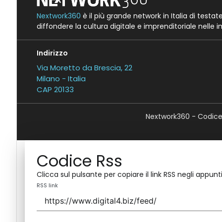
Nextwork360
è il più grande network in Italia di testa
diffondere la cultura digitale e imprenditoriale nelle 
Indirizzo
Via Moretto da Brescia, 22
Milano - Italia
CAP 20133
Nextwork360 - Codice 
Codice Rss
Clicca sul pulsante per copiare il link RSS negli appunti
RSS link