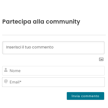
Partecipa alla community
N
Em