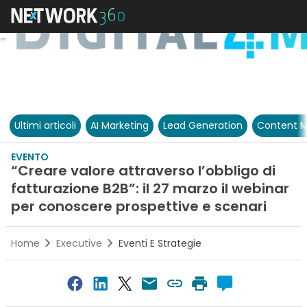
Ultimi articoli
AI Marketing
Lead Generation
Content M
EVENTO
“Creare valore attraverso l’obbligo di
fatturazione B2B”: il 27 marzo il webinar
per conoscere prospettive e scenari
Home
Executive
Eventi E Strategie