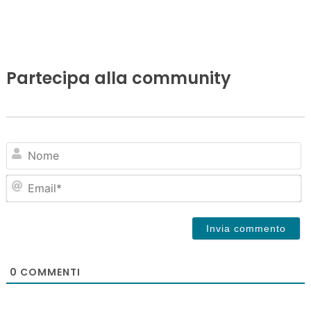
Partecipa alla community
N
Em
0
COMMENTI