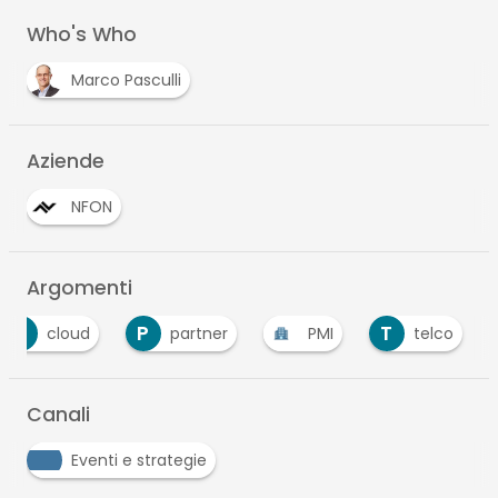
Who's Who
Marco Pasculli
Aziende
NFON
Argomenti
C
P
T
cloud
partner
PMI
telco
Canali
Eventi e strategie