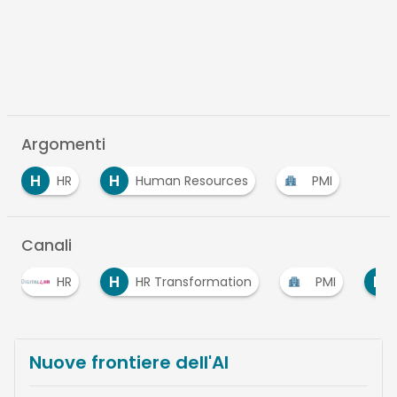
Argomenti
H
H
HR
Human Resources
PMI
Canali
H
P
HR Transformation
PMI
Professioni d
…
Nuove frontiere dell'AI