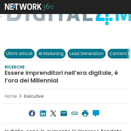
Ultimi articoli
AI Marketing
Lead Generation
Content M
RICERCHE
Essere imprenditori nell’era digitale, è
l’ora dei Millennial
Home
Executive