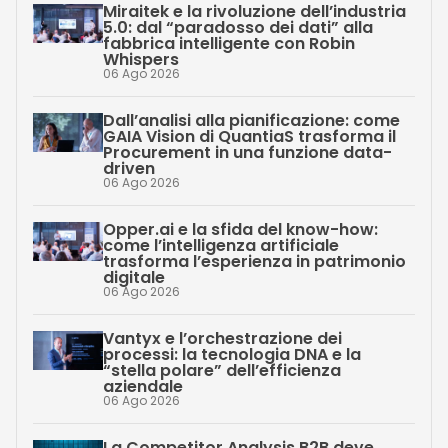
Miraitek e la rivoluzione dell’industria
5.0: dal “paradosso dei dati” alla
fabbrica intelligente con Robin
Whispers
06 Ago 2026
Dall’analisi alla pianificazione: come
GAIA Vision di QuantiaS trasforma il
Procurement in una funzione data-
driven
06 Ago 2026
Opper.ai e la sfida del know-how:
come l’intelligenza artificiale
trasforma l’esperienza in patrimonio
digitale
06 Ago 2026
Vantyx e l’orchestrazione dei
processi: la tecnologia DNA e la
“stella polare” dell’efficienza
aziendale
06 Ago 2026
La Competitor Analysis B2B deve