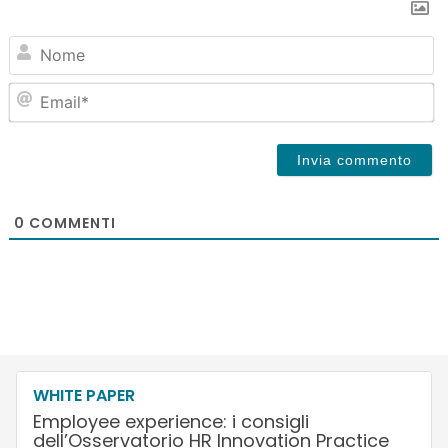
N
Em
0
COMMENTI
WHITE PAPER
Employee experience: i consigli
dell’Osservatorio HR Innovation Practice