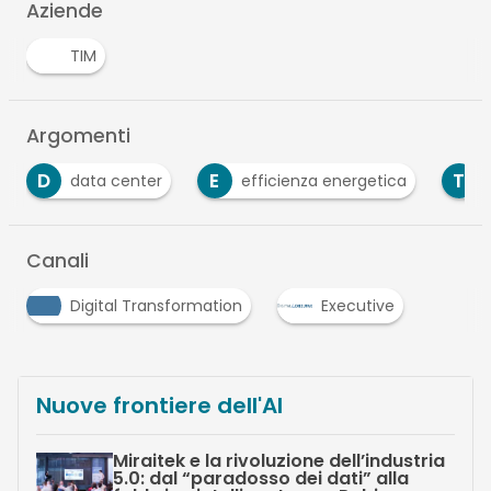
Aziende
TIM
Argomenti
E
T
data center
efficienza energetica
Tim
Canali
Digital Transformation
Executive
Nuove frontiere dell'AI
Miraitek e la rivoluzione dell’industria
5.0: dal “paradosso dei dati” alla