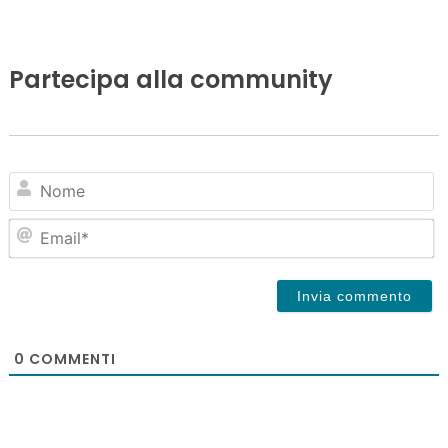
Partecipa alla community
N
Em
0
COMMENTI