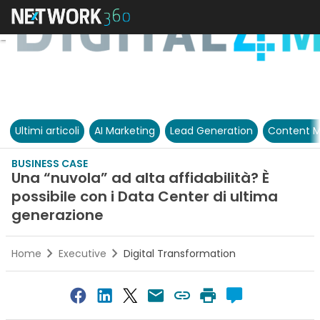
Ultimi articoli
AI Marketing
Lead Generation
Content M
BUSINESS CASE
Una “nuvola” ad alta affidabilità? È
possibile con i Data Center di ultima
generazione
Home
Executive
Digital Transformation