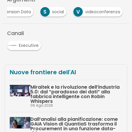
S
V
Dimension Data
social
videoconferenza
Canali
Executive
Nuove frontiere dell'AI
Miraitek e la rivoluzione dell’industria
5.0: dal “paradosso dei dati” alla
fabbrica intelligente con Robin
Whispers
06 Ago 2026
Dall’analisi alla pianificazione: come
GAIA Vision di QuantiaS trasforma il
Procurement in una funzione data-