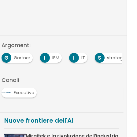
Argomenti
G
I
I
S
Gartner
IBM
IT
strategie
Canali
Executive
Nuove frontiere dell'AI
Miraitek e la rivoluzione dell’industria