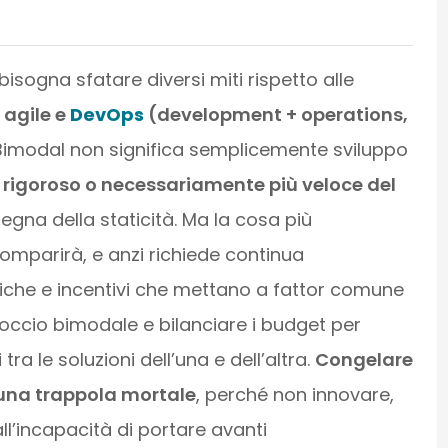
bisogna sfatare diversi miti rispetto alle
 agile e
DevOps
(development + operations,
Bimodal non significa semplicemente sviluppo
rigoroso o necessariamente più veloce del
segna della staticità. Ma la cosa più
mparirà, e anzi richiede continua
iche e incentivi che mettano a fattor comune
roccio bimodale e bilanciare i budget per
tra le soluzioni dell’una e dell’altra.
Congelare
ti una trappola mortale
, perché non innovare,
ll’incapacità di portare avanti