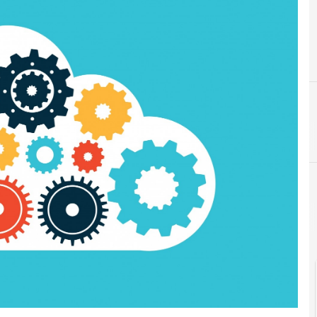
C
cloud