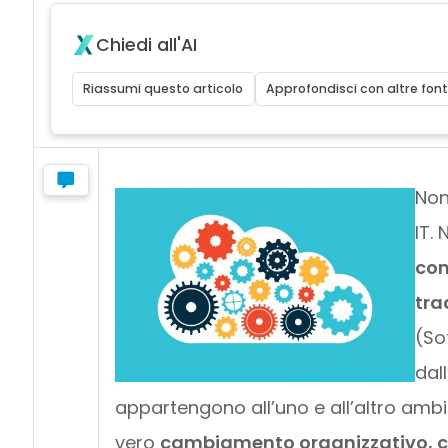
Chiedi all'AI
Riassumi questo articolo
Approfondisci con altre font
Non
IT.
com
tra
(So
dal
appartengono all’uno e all’altro ambi
vero
cambiamento organizzativo, cul