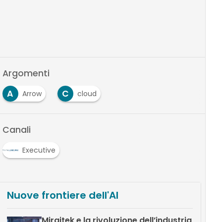
Argomenti
A
C
Arrow
cloud
Canali
Executive
Nuove frontiere dell'AI
Miraitek e la rivoluzione dell’industria