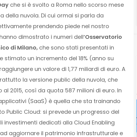
Day
che si è svolto a Roma nello scorso mese
ma della nuvola. Di cui ormai si parla da
ffettivamente prendendo piede nel nostro
o hanno dimostrato i numeri dell
’Osservatorio
nico di Milano,
che sono stati presentati in
ene stimato un incremento del 18% (anno su
raggiungere un valore di 1,77 miliardi di euro. A
attutto la versione public della nuvola, che
l 2015, così da quota 587 milioni di euro. In
applicativi (SaaS) è quella che sta trainando
o Public Cloud: si prevede un progresso del
i investimenti dedicati alla Cloud Enabling
 ad aggiornare il patrimonio infrastrutturale e