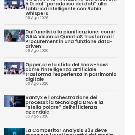
5.0: dal “paradosso dei dati” alla
fabbrica intelligente con Robin
Whispers
06 Ago 2026
Dall’analisi alla pianificazione: come
GAIA Vision di QuantiaS trasforma il
Procurement in una funzione data-
driven
06 Ago 2026
Opper.ai e la sfida del know-how:
come l’intelligenza artificiale
trasforma l’esperienza in patrimonio
digitale
06 Ago 2026
Vantyx e l’orchestrazione dei
processi: la tecnologia DNA e la
“stella polare” dell’efficienza
aziendale
06 Ago 2026
La Competitor Analysis B2B deve