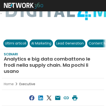
Ultimi articoli
AI Marketing
Lead Generation
Content M
SCENARI
Analytics e big data combattono le
frodi nella supply chain. Ma pochi li
usano
Home
Executive