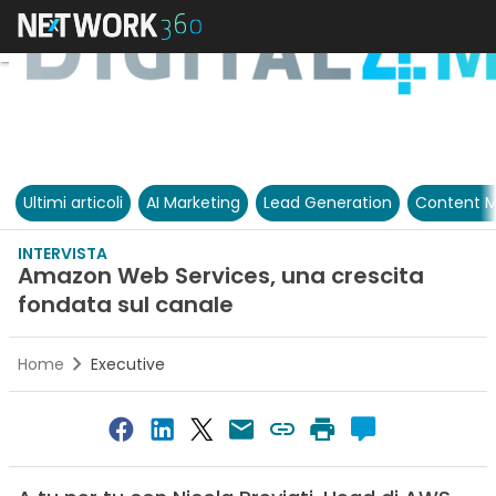
Ultimi articoli
AI Marketing
Lead Generation
Content M
INTERVISTA
Amazon Web Services, una crescita
fondata sul canale
Home
Executive