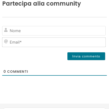
Partecipa alla community
N
Em
0
COMMENTI