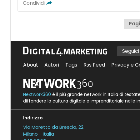
Condividi
Pagi
Seguic
About
Autori
Tags
Rss Feed
Privacy e C
Nextwork360
è il più grande network in Italia di testa
diffondere la cultura digitale e imprenditoriale nelle 
Indirizzo
Via Moretto da Brescia, 22
Milano - Italia