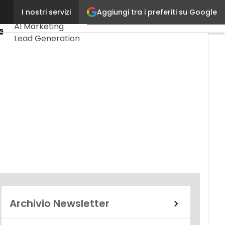
Linkedin
Aggiungi tra i preferiti su Google
I nostri servizi
Ultimi articoli
Youtube-
AI Marketing
play
Email
Lead Generation
Content
Marketing
Martech &
Salestech
Archivio Newsletter