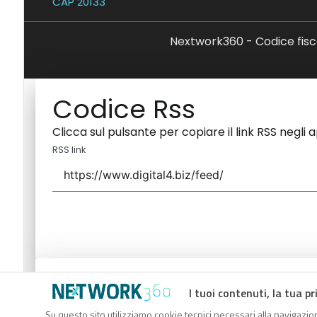
CAP 20133
Nextwork360 - Codice fisc
Codice Rss
Clicca sul pulsante per copiare il link RSS negli 
RSS link
Codice Rss
I tuoi contenuti, la tua pr
Clicca sul pulsante per copiare il link RSS negli 
Su questo sito utilizziamo cookie tecnici necessari alla navigazion