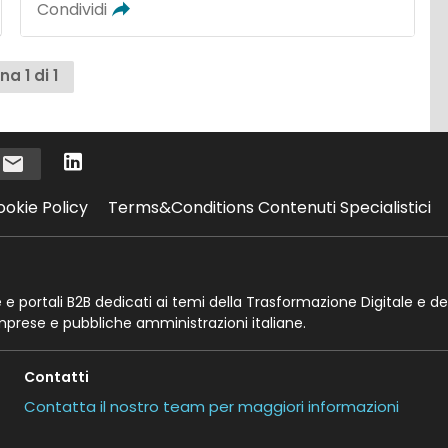
Condividi
na 1 di 1
i
ookie Policy
Terms&Conditions Contenuti Specialistici
te e portali B2B dedicati ai temi della Trasformazione Digitale e de
imprese e pubbliche amministrazioni italiane.
Contatti
Contatta il nostro team per maggiori informazioni