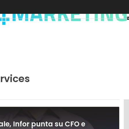
rvices
iale, Infor punta su CFO e