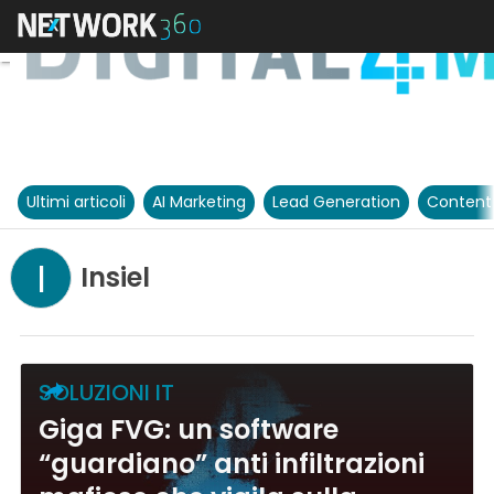
Ultimi articoli
AI Marketing
Lead Generation
Content
I
Insiel
SOLUZIONI IT
Giga FVG: un software
“guardiano” anti infiltrazioni