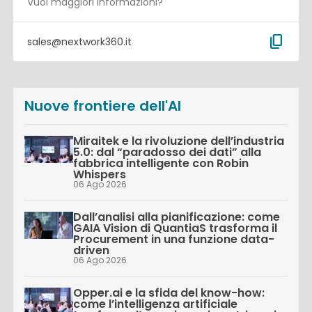
Vuoi maggiori informazioni?
content_copy
sales@nextwork360.it
Nuove frontiere dell'AI
Miraitek e la rivoluzione dell’industria
5.0: dal “paradosso dei dati” alla
fabbrica intelligente con Robin
Whispers
06 Ago 2026
Dall’analisi alla pianificazione: come
GAIA Vision di QuantiaS trasforma il
Procurement in una funzione data-
driven
06 Ago 2026
Opper.ai e la sfida del know-how:
come l’intelligenza artificiale