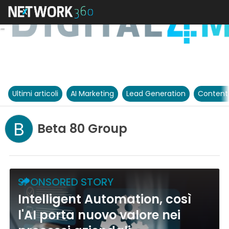
Ultimi articoli
AI Marketing
Lead Generation
Content
B
Beta 80 Group
SPONSORED STORY
Intelligent Automation, così
l'AI porta nuovo valore nei