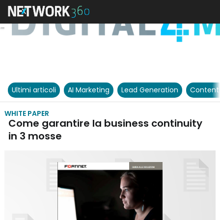
Ultimi articoli
AI Marketing
Lead Generation
Content
WHITE PAPER
Come garantire la business continuity
in 3 mosse