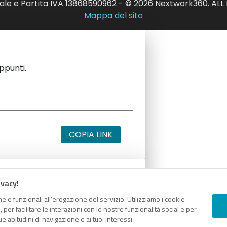
ale e Partita IVA 13868590962 - © 2026 Nextwork360. AL
Mappa del sito
appunti.
COPIA LINK
ivacy!
appunti.
e e funzionali all’erogazione del servizio. Utilizziamo i cookie
er facilitare le interazioni con le nostre funzionalità social e per
e abitudini di navigazione e ai tuoi interessi.