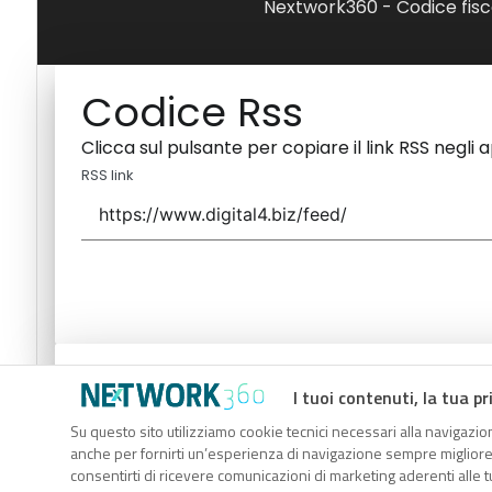
Nextwork360 - Codice fisc
Codice Rss
Clicca sul pulsante per copiare il link RSS negli 
RSS link
Codice Rss
I tuoi contenuti, la tua pr
Clicca sul pulsante per copiare il link RSS negli 
Su questo sito utilizziamo cookie tecnici necessari alla navigazion
anche per fornirti un’esperienza di navigazione sempre migliore, p
RSS link
consentirti di ricevere comunicazioni di marketing aderenti alle tu