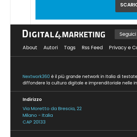
SCARIC
Seguic
About
Autori
Tags
Rss Feed
Privacy e C
Nextwork360
è il più grande network in Italia di testa
diffondere la cultura digitale e imprenditoriale nelle 
Indirizzo
Via Moretto da Brescia, 22
Milano - Italia
CAP 20133